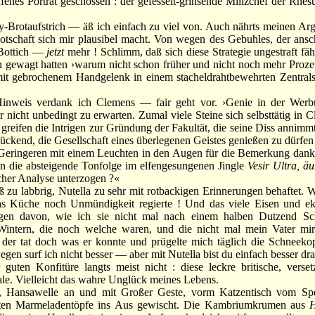
ffenes Porträt geschossen : der gefesselt-grinsende Milizchef der Rhe
rotaufstrich — äß ich einfach zu viel von. Auch nährts meinen A
otschaft sich mir plausibel macht. Von wegen des Gebuhles, der ansc
Bottich —
jetzt
mehr ! Schlimm, daß sich diese Strategie ungestraft fäh
n gewagt hatten ›warum nicht schon früher und nicht noch mehr Proze
t gebrochenem Handgelenk in einem stacheldrahtbewehrten Zentrals
weis verdank ich Clemens — fair geht vor. ›Genie in der Werbu
r nicht unbedingt zu erwarten. Zumal viele Steine sich selbsttätig in
 greifen die Intrigen zur Gründung der Fakultät, die seine Diss annimmt,
ückend, die Gesellschaft eines überlegenen Geistes genießen zu dürf
eringeren mit einem Leuchten in den Augen für die Bemerkung dankt
on die absteigende Tonfolge im elfengesungenen Jingle
Vesir Ultra, äu
cher Analyse unterzogen ?«
 labbrig, Nutella zu sehr mit rotbackigen Erinnerungen behaftet. W
s Küche noch Unmündigkeit regierte ! Und das viele Eisen und ek
n davon, wie ich sie nicht mal nach einem halben Dutzend Schl
Wintern, die noch welche waren, und die nicht mal mein Vater mir
 der tat doch was er konnte und prügelte mich täglich die Schneeko
egen surf ich nicht besser — aber mit Nutella bist du einfach besser dra
en Konfitüre langts meist nicht : diese leckre britische, versetzt
le. Vielleicht das wahre Unglück meines Lebens.
Hansawelle an und mit Großer Geste, vorm Katzentisch vom Sper
eten Marmeladentöpfe ins Aus gewischt. Die Kambriumkrumen aus
H