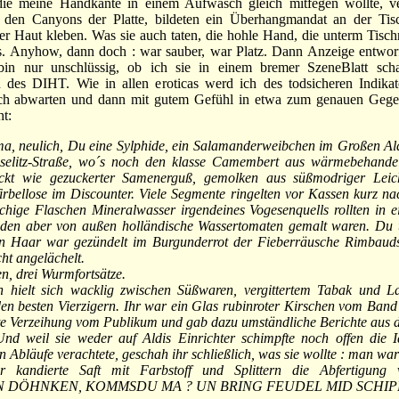
die meine Handkante in einem Aufwasch gleich mitfegen wollte, 
 den Canyons der Platte, bildeten ein Überhangmandat an der Tis
er Haut kleben. Was sie auch taten, die hohle Hand, die unterm Tisch
us. Anyhow, dann doch : war sauber, war Platz. Dann Anzeige entworf
in nur unschlüssig, ob ich sie in einem bremer SzeneBlatt sch
n des DIHT. Wie in allen eroticas werd ich des todsicheren Indika
ch abwarten und dann mit gutem Gefühl in etwa zum genauen Gegent
ht:
neulich, Du eine Sylphide, ein Salamanderweibchen im Großen Al
selitz-Straße, wo´s noch den klasse Camembert aus wärmebehande
eckt wie gezuckerter Samenerguß, gemolken aus süßmodriger Leic
rbellose im Discounter. Viele Segmente ringelten vor Kassen kurz n
chige Flaschen Mineralwasser irgendeines Vogesenquells rollten in 
 den aber von außen holländische Wassertomaten gemalt waren. Du t
n Haar war gezündelt im Burgunderrot der Fieberräusche Rimbaud
cht angelächelt.
, drei Wurmfortsätze.
ielt sich wacklig zwischen Süßwaren, vergittertem Tabak und L
den besten Vierzigern. Ihr war ein Glas rubinroter Kirschen vom Ban
te Verzeihung vom Publikum und gab dazu umständliche Berichte aus d
Und weil sie weder auf Aldis Einrichter schimpfte noch offen die I
n Abläufe verachtete, geschah ihr schließlich, was sie wollte : man war
r kandierte Saft mit Farbstoff und Splittern die Abfertigung v
N DÖHNKEN, KOMMSDU MA ? UN BRING FEUDEL MID SCHIPP