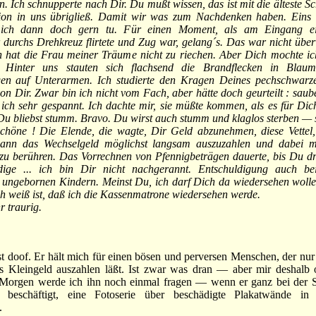
n. Ich schnupperte nach Dir. Du mußt wissen, das ist mit die älteste Sch
tion in uns übrigließ. Damit wir was zum Nachdenken haben. Eins
 ich dann doch gern tu. Für einen Moment, als am Eingang e
durchs Drehkreuz flirtete und Zug war, gelang´s. Das war nicht übe
ön hat die Frau meiner Träume nicht zu riechen. Aber Dich mochte i
 Hinter uns stauten sich flachsend die Brandflecken in Blau
en auf Unterarmen. Ich studierte den Kragen Deines pechschwarze
n Dir. Zwar bin ich nicht vom Fach, aber hätte doch geurteilt : saub
ich sehr gespannt. Ich dachte mir, sie müßte kommen, als es für Dic
u bliebst stumm. Bravo. Du wirst auch stumm und klaglos sterben — s
Schöne ! Die Elende, die wagte, Dir Geld abzunehmen, diese Vettel, 
dann das Wechselgeld möglichst langsam auszuzahlen und dabei m
zu berühren. Das Vorrechnen von Pfennigbeträgen dauerte, bis Du d
ige ... ich bin Dir nicht nachgerannt. Entschuldigung auch be
 ungebornen Kindern. Meinst Du, ich darf Dich da wiedersehen wolle
ch weiß ist, daß ich die Kassenmatrone wiedersehen werde.
 traurig.
doof. Er hält mich für einen bösen und perversen Menschen, der nur
as Kleingeld auszahlen läßt. Ist zwar was dran — aber mir deshalb
 Morgen werde ich ihn noch einmal fragen — wenn er ganz bei der S
t beschäftigt, eine Fotoserie über beschädigte Plakatwände in 
.