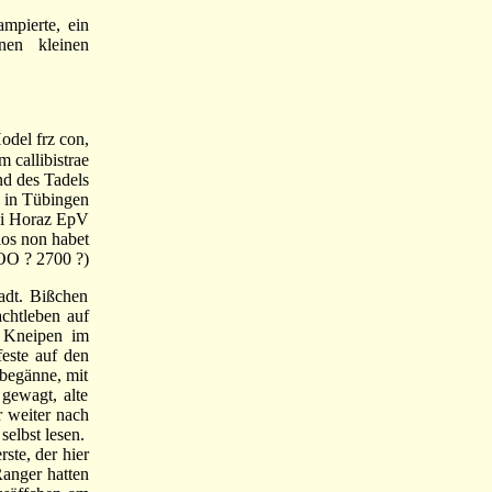
mpierte, ein
nen kleinen
odel frz con,
 callibistrae
nd des Tadels
s in Tübingen
i Horaz EpV
s non habet
OO ? 2700 ?)
dt. Bißchen
achtleben auf
.. Kneipen im
feste auf den
 begänne, mit
gewagt, alte
r weiter nach
elbst lesen.
ste, der hier
Ranger hatten