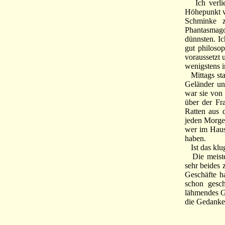
Ich verließ
Höhepunkt vo
Schminke z
Phantasmago
dünnsten. Ic
gut philoso
voraussetzt
wenigstens i
Mittags stak
Geländer und
war sie von
über der Fr
Ratten aus d
jeden Morgen
wer im Haus 
haben.
Ist das klu
Die meisten
sehr beides 
Geschäfte ha
schon gesch
lähmendes Gi
die Gedanken