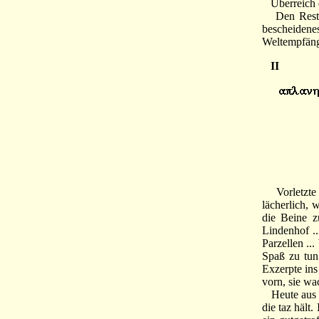
Überreich de
Den Rest Ta
bescheiden
Weltempfäng
II
Vorletzte 
lächerlich, 
die Beine zu
Lindenhof ..
Parzellen ..
Spaß zu tun
Exzerpte ins
vorn, sie wa
Heute aus de
die taz hält