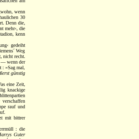
susäffchen am
rgwohn, wenn
haulichen 30
rt. Denn die,
nt mehr‹, die
tadion, kenn
ng‹ gedeiht
 Clemens´ Weg
 nicht recht.
en — wenn der
 : »Sag mal,
ßerst günstig
as eine Zeit,
lig knackige
ittenpartien
 verschaffen
ppe rauf und
uf.
 mit bittrer
rmüll : die
arrys Guter