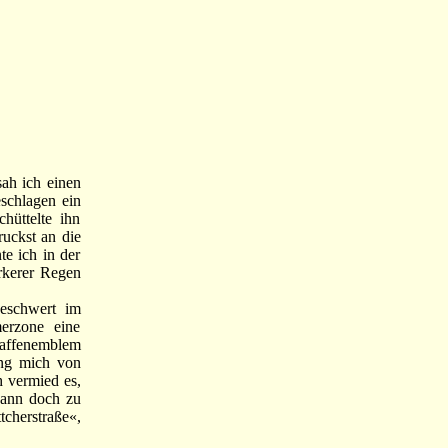
ah ich einen
eschlagen ein
hüttelte ihn
ruckst an die
e ich in der
rkerer Regen
eschwert im
merzone eine
faffenemblem
ang mich von
h vermied es,
 dann doch zu
cherstraße«,