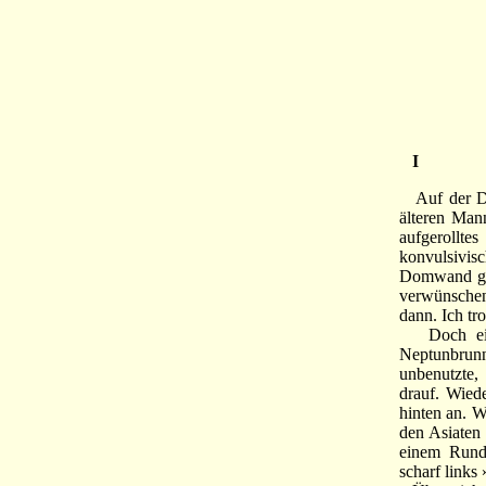
I
Auf der Dom
älteren Mann
aufgerollte
konvulsivisc
Domwand geh
verwünschen
dann. Ich tro
Doch eine 
Neptunbrunn
unbenutzte,
drauf. Wied
hinten an. W
den Asiaten 
einem Rundu
scharf links