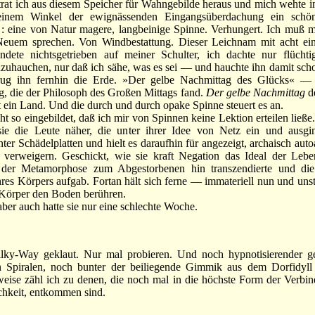
at ich aus diesem Speicher für Wahngebilde heraus und mich wehte in
einem Winkel der ewignässenden Eingangsüberdachung ein schön
: eine von Natur magere, langbeinige Spinne. Verhungert. Ich muß mi
euem sprechen. Von Windbestattung. Dieser Leichnam mit acht e
ndete nichtsgetrieben auf meiner Schulter, ich dachte nur flüchti
nzuhauchen, nur daß ich sähe, was es sei — und hauchte ihn damit sch
trug ihn fernhin die Erde. »Der gelbe Nachmittag des Glücks« — 
, die der Philosoph des Großen Mittags fand.
Der gelbe Nachmittag
d
t ein Land. Und die durch und durch opake Spinne steuert es an.
t so eingebildet, daß ich mir von Spinnen keine Lektion erteilen ließ
 sie die Leute näher, die unter ihrer Idee von Netz ein und ausgin
er Schädelplatten und hielt es daraufhin für angezeigt, archaisch auto
verweigern. Geschickt, wie sie kraft Negation das Ideal der Lebe
 der Metamorphose zum Abgestorbenen hin transzendierte und die 
res Körpers aufgab. Fortan hält sich ferne — immateriell nun und uns
 Körper den Boden berühren.
ber auch hatte sie nur eine schlechte Woche.
-Way geklaut. Nur mal probieren. Und noch hypnotisierender g
 Spiralen, noch bunter der beiliegende Gimmik aus dem Dorfidyll 
eise zähl ich zu denen, die noch mal in die höchste Form der Verbind
chkeit, entkommen sind.