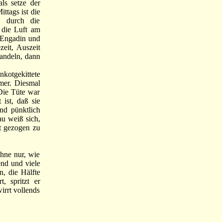
ls setze der
ttags ist die
n durch die
 die Luft am
t Engadin und
eit, Auszeit
andeln, dann
nkotgekittete
mmer. Diesmal
Die Tüte war
ist, daß sie
und pünktlich
au weiß sich,
ht gezogen zu
hne nur, wie
end und viele
n, die Hälfte
, spritzt er
irrt vollends