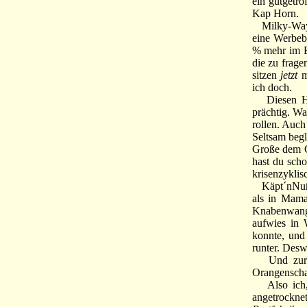
ein gutgetro
Kap Horn.
Milky-Way-B
eine Werbeb
% mehr im 
die zu frage
sitzen
jetzt
mi
ich doch.
Diesen Hin
prächtig. Wa
rollen. Auch
Seltsam begl
Große dem G
hast du sch
krisenzyklis
Käpt´nNuß zu
als in Mama
Knabenwange
aufwies in 
konnte, und
runter. Desw
Und zur gut
Orangenscha
Also ich, 
angetrockn