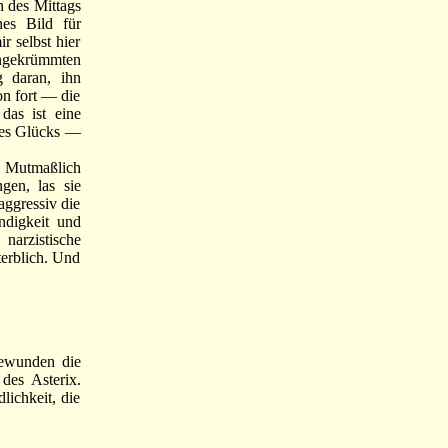
 des Mittags
es Bild für
r selbst hier
ingekrümmten
g daran, ihn
on fort — die
das ist eine
es Glücks —
e. Mutmaßlich
gen, las sie
aggressiv die
ndigkeit und
narzistische
terblich. Und
ewunden die
des Asterix.
lichkeit, die