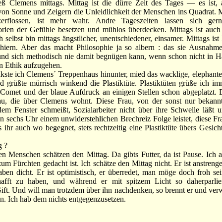
 Clemens mittags. Mittag ist die dürre Zeit des Tages — es ist, a
n Sonne und Zeigern die Unleidlichkeit der Menschen ins Quadrat. Mi
erflossen, ist mehr wahr. Andre Tageszeiten lassen sich ger
rien der Gefühle besetzen und mühlos überdecken. Mittags ist auch
h selbst bin mittags ängstlicher, unentschiedener, einsamer. Mittags is
phiern. Aber das macht Philosophie ja so albern : das sie Ausnahmez
 und sich methodisch nie damit begnügen kann, wenn schon nicht in H
n Ethik aufzugehen.
ste ich Clemens´ Treppenhaus hinunter, mied das wacklige, elephante
 grüßte mürrisch winkend die Plastiktüte. Plastiktüten grüße ich i
 Comet und der blaue Aufdruck an einigen Stellen schon abgeplatzt. 
au, die über Clemens wohnt. Diese Frau, von der sonst nur bekannt 
em Fenster schmeißt, Sozialarbeiter nicht über ihre Schwelle läßt 
 sechs Uhr einem unwiderstehlichen Brechreiz Folge leistet, diese Fr
ihr auch wo begegnet, stets rechtzeitig eine Plastiktüte übers Gesic
g ?
 Menschen schätzen den Mittag. Da gibts Futter, da ist Pause. Ich a
zum Fürchten gedacht ist. Ich schätze den Mittag nicht. Er ist anstreng
ben dicht. Er ist optimistisch, er überredet, man möge doch froh sei
afft zu haben, und während er mit spitzem Licht so daherparliert
ft. Und will man trotzdem über ihn nachdenken, so brennt er und verw
. Ich hab dem nichts entgegenzusetzen.