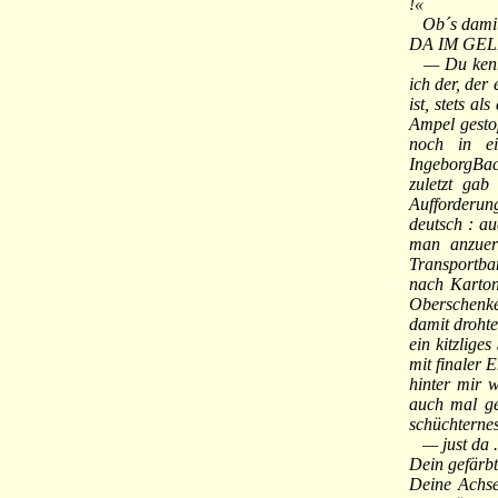
!«
Ob´s damit 
DA IM GEL
— Du kennst 
ich der, der
ist, stets a
Ampel gesto
noch in ei
IngeborgBac
zuletzt gab
Aufforderun
deutsch : au
man anzuer
Transportba
nach Karton
Oberschenkel
damit drohte
ein kitzlige
mit finaler 
hinter mir 
auch mal ge
schüchternes
— just da ...
Dein gefärbt
Deine Achsel