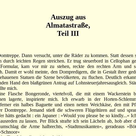
Auszug aus
Almatastraße,
Teil III
treppe. Dann versucht, unter die Räder zu kommen. Statt dessen s
 durch leichten Regen streichen. Er trug steuerbord in Cellophan g
s Formular, kam vor mir zu stehen, reckte den rechten Arm und sc
h. Damit er wohl meinte, den Dompredigern, die in Gestalt ihrer ged
auenen Statuen die Szene bevölkerten, zu fluchen. Deutlich erkannt
den Hand den blaßgrünen Antrag auf Lohnsteuerjahresausgleich. Stä
llte mich.
Flasche Bongeronde, viertelvoll, die mit einem Wackerstein b
en lagerte, inspirierte mich. Ich erwarb in der Horten-Schlem
 ferner ein halbes Baguette und einen netten Weichkäse, den mit P
er Domtreppe. Jemand stieß die schweren Flügeltüren auf und spr
er hätts gedacht : ein Japaner : »Would you please be so kindly...« Ic
ausreden zu lassen. Per Blick strafte ich sein Lächeln ab, hob aber
mschlag die Arme halbrechts, »Stadtmusikanten«, geradeaus »Bött
 »Schnoor«