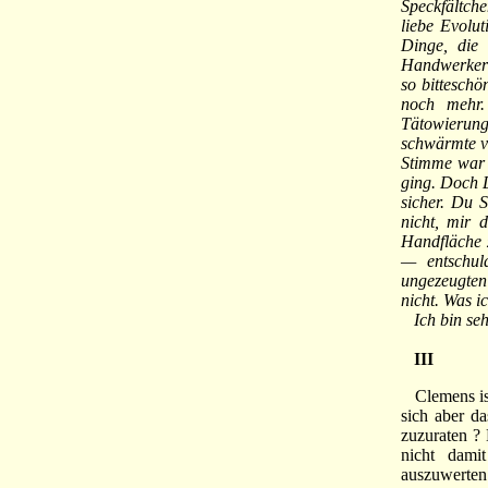
Speckfältche
liebe Evolu
Dinge, die
Handwerker 
so bittesch
noch mehr.
Tätowierung
schwärmte vo
Stimme war 
ging. Doch D
sicher. Du 
nicht, mir 
Handfläche 
— entschuld
ungezeugten
nicht. Was i
Ich bin sehr
III
Clemens ist 
sich aber d
zuzuraten ?
nicht dami
auszuwerten