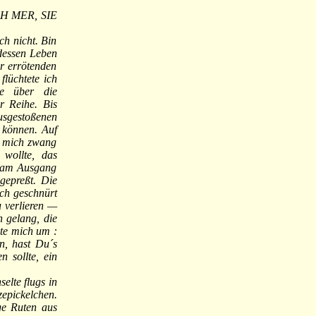
ICH MER, SIE
ch nicht. Bin
 dessen Leben
er errötenden
lüchtete ich
ie über die
r Reihe. Bis
usgestoßenen
 können. Auf
nd mich zwang
wollte, das
n am Ausgang
gepreßt. Die
uch geschnürt
u verlieren —
n gelang, die
ute mich um :
n, hast Du´s
 sollte, ein
selte flugs in
zepickelchen.
ige Ruten aus