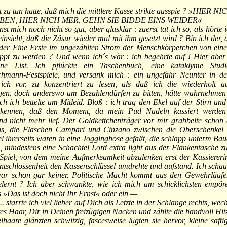
zu tun hatte, daß mich die mittlere Kasse strikte ausspie ? »HIER N
BEN, HIER NICH MER, GEHN SIE BIDDE EINS WEIDER«
mich noch nicht so gut, aber glasklar : zuerst tat ich so, als hörte i
 einsieht, daß die Zäsur wieder mal mit ihm gesetzt wird ? Bin ich der,
ls der Eine Erste im ungezählten Strom der Menschkörperchen von ein
ppt zu werden ? Und wenn ich´s wär : ich begehrte auf ! Hier aber f
ne List. Ich pflückte ein Taschenbuch, eine kataklyme Stud
hmann-Festspiele, und versank mich : ein ungefähr Neunter in de
 ich vor, zu konzentriert zu lesen, als daß ich die wiederholt a
gen, doch anderswo um Bezahlendürfen zu bitten, hätte wahrnehmen
ch ich bettelte um Mitleid. Bloß : ich trag den Ekel auf der Stirn u
kennen, daß den Moment, da mein Pud Nudeln kassiert werden 
nd nicht mehr lief. Der Goldkettchenträger vor mir grabbelte scho
s, die Flaschen Campari und Cinzano zwischen die Oberschenkel 
 ihrerseits waren in eine Jogginghose gefaßt, die schlapp unterm Ba
, mindestens eine Schachtel Lord extra light aus der Flankentasche z
s Spiel, von dem meine Aufmerksamkeit abzulenken erst der Kassiereri
Entschlossenheit den Kassenschlüssel umdrehte und aufstand. Ich scha
war schon gar keiner. Politische Macht kommt aus den Gewehrläufe
lernt ? Ich aber schwankte, wie ich mich am schicklichsten empören
 »Das ist doch nicht Ihr Ernst« oder ein —
 starrte ich viel lieber auf Dich als Letzte in der Schlange rechts, wech
es Haar, Dir in Deinen freizügigen Nacken und zählte die handvoll Hit
haare glänzten schwitzig, fascesweise lugten sie hervor, kleine saft