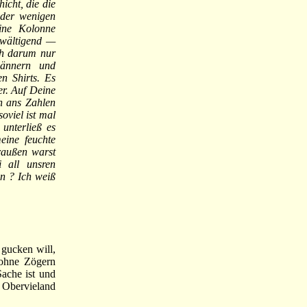
icht, die die
 der wenigen
ine Kolonne
rwältigend —
ch darum nur
männern und
n Shirts. Es
er. Auf Deine
h ans Zahlen
oviel ist mal
unterließ es
eine feuchte
raußen warst
i all unsren
n ? Ich weiß
 gucken will,
 ohne Zögern
ache ist und
Obervieland