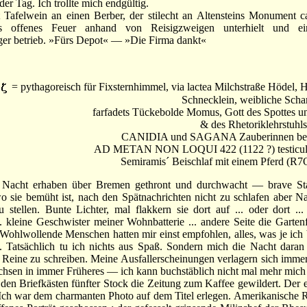
r Tag. Ich trollte mich endgültig.
felwein an einen Berber, der stilecht an Altensteins Monument ca
es offenes Feuer anhand von Reisigzweigen unterhielt und ei
er betrieb. »Fürs Depot« — »Die Firma dankt«
= pythagoreisch für Fixsternhimmel, via lactea Milchstraße Hödel, H
Schnecklein, weibliche Scham
farfadets Tückebolde Momus, Gott des Spottes u
& des Rhetoriklehrstuhl
CANIDIA und SAGANA Zauberinnen be
AD METAN NON LOQUI 422 (1122 ?) testiculo
Semiramis´ Beischlaf mit einem Pferd (R7
Nacht erhaben über Bremen gethront und durchwacht — brave Sta
wo sie bemüht ist, nach den Spätnachrichten nicht zu schlafen aber N
 stellen. Bunte Lichter, mal flakkern sie dort auf ... oder dort .
. kleine Geschwister meiner Wohnbatterie ... andere Seite die Garten
. Wohlwollende Menschen hatten mir einst empfohlen, alles, was je ich
. Tatsächlich tu ich nichts aus Spaß. Sondern mich die Nacht daran 
 Reine zu schreiben. Meine Ausfallerscheinungen verlagern sich imme
chsen in immer Früheres — ich kann buchstäblich nicht mal mehr mich s
n Briefkästen fünfter Stock die Zeitung zum Kaffee gewildert. Der er
. Ich war dem charmanten Photo auf dem Titel erlegen. Amerikanische 