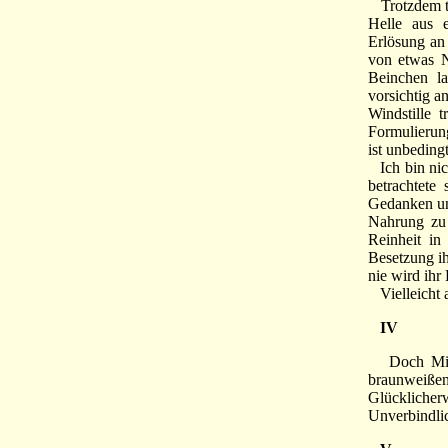
Trotzdem tr
Helle aus 
Erlösung an 
von etwas N
Beinchen la
vorsichtig a
Windstille 
Formulierung
ist unbeding
Ich bin nich
betrachtete
Gedanken unt
Nahrung zu 
Reinheit in
Besetzung ih
nie wird ihr
Vielleicht a
IV
Doch Milky
braunweißen
Glücklicherw
Unverbindli