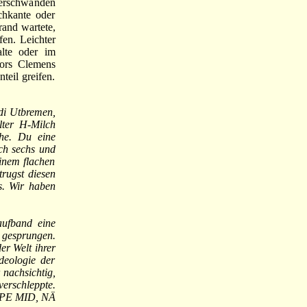
verschwanden
chkante oder
rand wartete,
en. Leichter
alte oder im
tors Clemens
eil greifen.
di Utbremen,
lter H-Milch
he. Du eine
ach sechs und
einem flachen
rugst diesen
s. Wir haben
aufband eine
d gesprungen.
er Welt ihrer
deologie der
 nachsichtig,
erschleppte.
E MID, NÄ