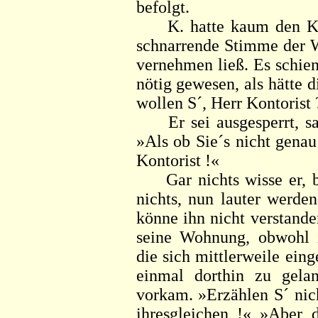
befolgt.
K. hatte kaum den Klo
schnarrende Stimme der W
vernehmen ließ. Es schien
nötig gewesen, als hätte d
wollen S´, Herr Kontorist 
Er sei ausgesperrt, sag
»Als ob Sie´s nicht genau
Kontorist !«
Gar nichts wisse er, be
nichts, nun lauter werden
könne ihn nicht verstande
seine Wohnung, obwohl i
die sich mittlerweile eing
einmal dorthin zu gelan
vorkam. »Erzählen S´ nic
ihresgleichen !« »Aber d