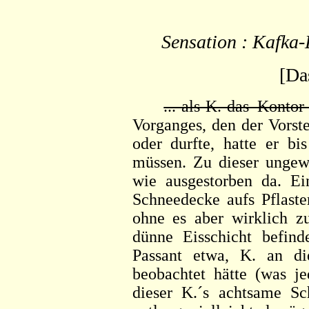
Sensation : Kafka
[Da
...-als-K.-das Kontor
Vorganges, den der Vorst
oder durfte, hatte er bi
müssen. Zu dieser ungew
wie ausgestorben da. Ei
Schneedecke aufs Pflaste
ohne es aber wirklich zu
dünne Eisschicht befind
Passant etwa, K. an 
beobachtet hätte (was j
dieser K.´s achtsame Sc