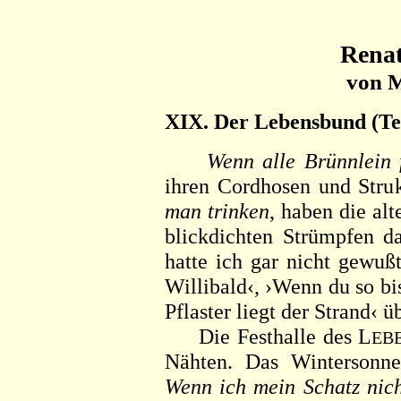
Renat
von M
XIX. Der Lebensbund (Tei
Wenn alle Brünnlein f
ihren Cordhosen und Stru
man trinken
, haben die al
blickdichten Strümpfen d
hatte ich gar nicht gewuß
Willibald‹, ›Wenn du so b
Pflaster liegt der Strand‹ 
Die Festhalle des L
EB
Nähten. Das Wintersonn
Wenn ich mein Schatz nich