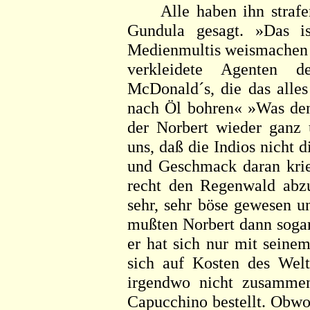
Alle haben ihn strafend
Gundula gesagt. »Das i
Medienmultis weismachen w
verkleidete Agenten d
McDonald´s, die das alle
nach Öl bohren« »Was den
der Norbert wieder ganz 
uns, daß die Indios nicht
und Geschmack daran krieg
recht den Regenwald abzu
sehr, sehr böse gewesen u
mußten Norbert dann sogar 
er hat sich nur mit seine
sich auf Kosten des Weltk
irgendwo nicht zusamme
Capucchino bestellt. Obwoh