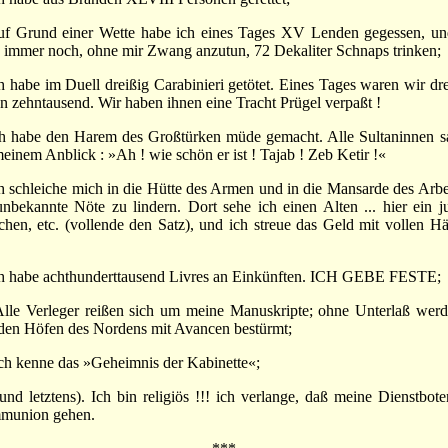
uf Grund einer Wette habe ich eines Tages XV Lenden gegessen, un
 immer noch, ohne mir Zwang anzutun, 72 Dekaliter Schnaps trinken;
ch habe im Duell dreißig Carabinieri getötet. Eines Tages waren wir drei
n zehntausend. Wir haben ihnen eine Tracht Prügel verpaßt !
ch habe den Harem des Großtürken müde gemacht. Alle Sultaninnen s
meinem Anblick : »Ah ! wie schön er ist ! Tajab ! Zeb Ketir !«
ch schleiche mich in die Hütte des Armen und in die Mansarde des Arbei
nbekannte Nöte zu lindern. Dort sehe ich einen Alten ... hier ein j
hen, etc. (vollende den Satz), und ich streue das Geld mit vollen H
ch habe achthunderttausend Livres an Einkünften. ICH GEBE FESTE;
Alle Verleger reißen sich um meine Manuskripte; ohne Unterlaß werd
den Höfen des Nordens mit Avancen bestürmt;
Ich kenne das »Geheimnis der Kabinette«;
(und letztens). Ich bin religiös !!! ich verlange, daß meine Dienstbote
union gehen.