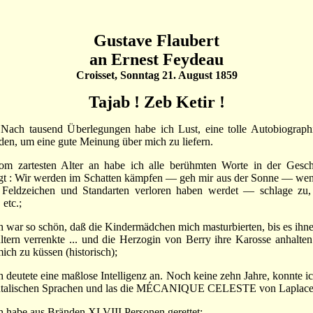
Gustave Flaubert
an Ernest Feydeau
Croisset, Sonntag 21. August 1859
Tajab ! Zeb Ketir !
 tausend Überlegungen habe ich Lust, eine tolle Autobiograph
nden, um eine gute Meinung über mich zu liefern.
om zartesten Alter an habe ich alle berühmten Worte in der Gesch
gt : Wir werden im Schatten kämpfen — geh mir aus der Sonne — wen
 Feldzeichen und Standarten verloren haben werdet — schlage zu,
 etc.;
ch war so schön, daß die Kindermädchen mich masturbierten, bis es ihne
ltern verrenkte ... und die Herzogin von Berry ihre Karosse anhalten 
ich zu küssen (historisch);
ch deutete eine maßlose Intelligenz an. Noch keine zehn Jahre, konnte ic
ntalischen Sprachen und las die MÉCANIQUE CELESTE von Laplace
ch habe aus Bränden XLVIII Personen gerettet;