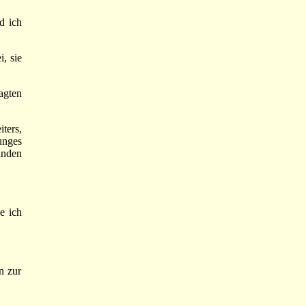
d ich
, sie
agten
ters,
unges
änden
e ich
n zur