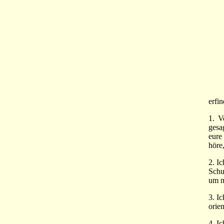
Nach
erfi
1. V
gesa
eure
höre,
2. I
Schu
um m
3. I
orie
4. I