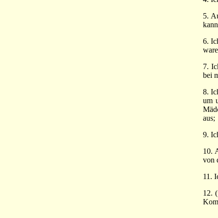
5. A
kann
6. I
ware
7. I
bei 
8. I
um u
Mädc
aus;
9. I
10. 
von 
11. 
12. 
Komm