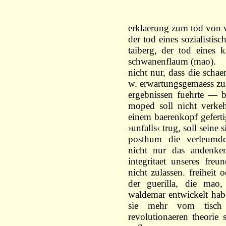
erklaerung zum tod von
der tod eines sozialistis
taiberg, der tod eines k
schwanenflaum (mao).
nicht nur, dass die scha
w. erwartungsgemaess zu
ergebnissen fuehrte — b
moped soll nicht verkeh
einem baerenkopf geferti
›unfalls‹ trug, soll sein
posthum die verleumderi
nicht nur das andenken
integritaet unseres fre
nicht zulassen. freiheit 
der guerilla, die mao,
waldemar entwickelt habe
sie mehr vom tisch
revolutionaeren theorie 