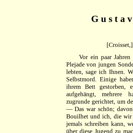
G u s t a v
[Croisset
Vor ein paar Jahren wa
Plejade von jungen Sonder
lebten, sage ich Ihnen. 
Selbstmord. Einige habe
ihrem Bett gestorben, e
aufgehängt, mehrere h
zugrunde gerichtet, um d
— Das war schön; davon i
Bouilhet und ich, die wi
jemals schreiben kann, w
über diese Jugend zu mac