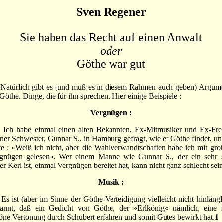
Sven Regener
Sie haben das Recht auf einen Anwalt
oder
Göthe war gut
ürlich gibt es (und muß es in diesem Rahmen auch geben) Argum
 Göthe. Dinge, die für ihn sprechen. Hier einige Beispiele :
Vergnügen :
 habe einmal einen alten Bekannten, Ex-Mitmusiker und Ex-Fr
ner Schwester, Gunnar S., in Hamburg gefragt, wie er Göthe findet, un
te : »Weiß ich nicht, aber die Wahlverwandtschaften habe ich mit gr
gnügen gelesen«. Wer einem Manne wie Gunnar S., der ein sehr 
ter Kerl ist, einmal Vergnügen bereitet hat, kann nicht ganz schlecht sein
Musik :
ist (aber im Sinne der Göthe-Verteidigung vielleicht nicht hinlängl
annt, daß ein Gedicht von Göthe, der »Erlkönig« nämlich, eine 
öne Vertonung durch Schubert erfahren und somit Gutes bewirkt hat.
1