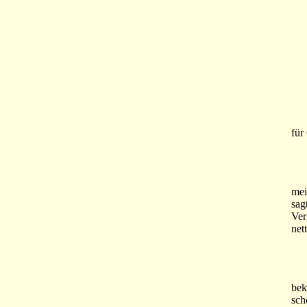
Nat
für
Ich
mei
sag
Ver
net
Es 
bek
sch