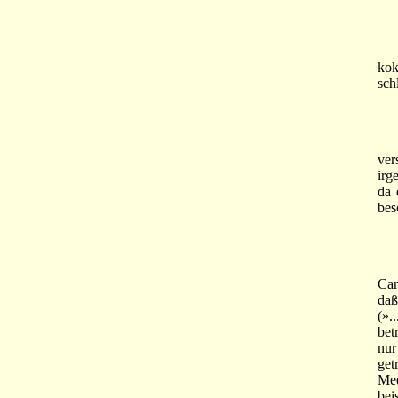
Es
kok
sch
Göt
ver
irg
da 
besc
Göt
Car
daß
(».
bet
nur
get
Mee
bei