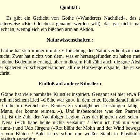
Qualität :
 gibt ein Gedicht von Göthe (»Wanderers Nachtlied«, das a
etterweise »Ein Gleiches« genannt werden will), das gar nicht ma
lecht ist, wenngleich ein bißchen arm an Aktion.
Naturwissenschaften :
he hat sich immer um die Erforschung der Natur verdient zu ma
sucht. Zwar hat nichts von dem, was er herausgefunden zu haben mei
endeine Bedeutung erlangt, aber in diesem Fall zählt auch die gute Absi
er späteren Forschergenerationen all die Holzwege ersparte, die er se
hritt.
Einfluß auf andere Künstler :
he hat viele namhafte Künstler inspiriert. Genannt sei hier etwa 
rell mit seinem Lied »Göthe war gut«, in dem er zu Recht darauf hinwe
 Göthe im Bereich des Reimes zu vorzüglichen Leistungen fähig
..Mann, der konnte reimen...«). Und insbesondere was den Paarre
rifft, ist die Zahl der Nachfolger Legion. Aus der jüngeren Zeit seien 
 Nena (»Ich habe heute nichts versäumt / Denn ich hab nur von
räumt«) und Udo Jürgens (»Rot blüht der Mohn und der Wind bewegt
r von Blüten / Bald ist es schon nur weißer Staub in Plastiktüt
spielhaft angeführt.