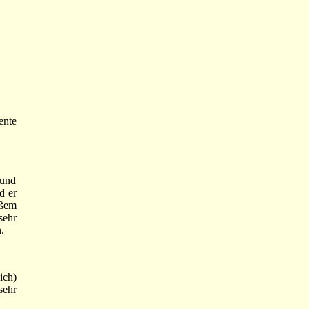
ente
eund
d er
oßem
sehr
.
ich)
sehr