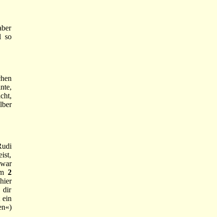
ber
l so
chen
nte,
cht,
lber
Rudi
ist,
 war
im
2
hier
 dir
 ein
en«)