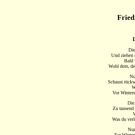
Fried
D
Die
Und ziehen s
Bald 
Wohl dem, der
Nun
Schaust rückwä
W
Vor Winters
Die
Zu tausend
W
Was du verl
Nun
Zur Winter