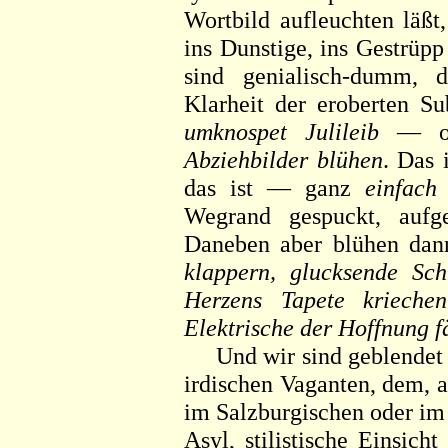
Wortbild aufleuchten läßt
ins Dunstige, ins Gestrüp
sind genialisch-dumm, 
Klarheit der eroberten S
umknospet Julileib
— od
Abziehbilder blühen
. Das 
das ist — ganz
einfach
Wegrand gespuckt, aufg
Daneben aber blühen dan
klappern, glucksende Sc
Herzens Tapete krieche
Elektrische der Hoffnung fä
Und wir sind geblendet vo
irdischen Vaganten, dem, a
im Salzburgischen oder im
Asyl, stilistische Einsic