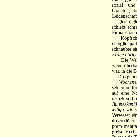
sozial- und
Granden, di
Leidenschaft
gleich, glei
schiebt schr
Firma ›Prach
Kopfschmerz
Ganglienpar
schnaubte ei
Frage übrige
Die Welt is
wenn überhau
war, in die E
Das geht da
Wochenen
seinen unif
auf eine No
respektvoll
Bunneskanßle
ledign wir 
Verweser ei
dosenklöter
porto mantra
greise Kerl