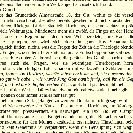
det aus Flächen Grün. Ein Werktätiger hat zusätzlich Brand.
r Grund.
s Grundstück Almatastraße 18, der Ort, wohin es die verschl
n mehr verschlägt, die alles bereits gesehen und nichts gestande
 deren Rückgrat ist des Stadtteils Hochhaus, das eine, achtzehn prä
 viele Wohnungen. Mindestens mehr als zwölf, als Finger an der Ha
a-Jones die Regierungen der freien Welt beredete, ihre Haushalte 
che zu pumpen, so wird sich doch in ganz Ras Schamra ke
ngleich finden, nichts, was die Fragen der Zeit an die Theologie blende
, Fragen, wie sintemal der ›Internationale Frühschoppen‹ sie zerblies 
e zerblies unter Zaubermäusen, die geräuschlos Getränk nachschenkt
oren auch sie, Fragen, wie sie wuchtigen Unterkörpern hornb
end aus churchilligen Totenschädeln mit welkweißem Schläfenhaar e
n, Mann von Ha-Aräz, wo Sie schon noch da sind, Sie müssens doch
o gut wie dabei : wie wurde Jung-Gott damit fertig, daß ihn die Gef
d, die Lust am Schöpfen verließ ?
Das gibts heut ja alles nicht mehr.
Lauf der Welt ... daß es irgendwann einmal etwas nicht mehr gibt ..
n können oder immer ist alles nur fast gut
eht, in einen Satz gefangen zu werden. Der dann nicht gesagt wird
 Meisterwerke der Kunst : Pastorale mit Hochhaus, im Vorderg
brotzeitend, pressevertieft, ein Bauwagen, ein Dixi-Klo, ein Campi
it Thermoskanne ... da Bragettos, oder nein, der Betrachter sieht s
Formgebung für den Moment getäuscht, erst näheres Hinschauen beleh
nd kein Geheimnis ist verplaudert, wenn die Behauptung sich wagt
: die unter den Wampen moderner Flaneure hängenden Genitalbörsen s