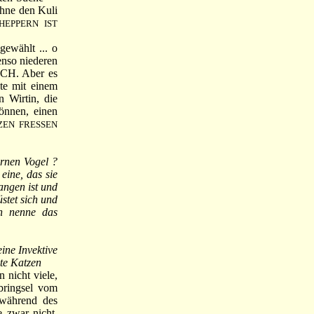
hne den Kuli
HEPPERN IST
ewählt ... o
enso niederen
UCH. Aber es
te mit einem
 Wirtin, die
önnen, einen
ZEN FRESSEN
rnen Vogel ?
eine, das sie
angen ist und
stet sich und
ch nenne das
ine Invektive
lte Katzen
nicht viele,
bringsel vom
während des
 zwar nicht,