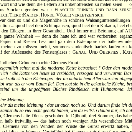
wort und wie denn die Lettern am unbeholfensten zu malen seien — o
ins Stocken geraten war : F
LASCHEN TRINKEN UND DANN ZERSC
A
T
K
H
V
UCH
IERE (
ATZEN,
UNDE,
ÖGEL) VERLETZEN SICH.
dem so und die Magenhöhe in schönen Walsangunterstellungen g
tention ... quod licet dem Schimpansen, quod licet dem Kakadu, licet eb
 den Eilegern in ihrer Gesamtheit. Und immer mit Betonung auf A
ie ganze Wahrheit — denn die hatte ich und war vorbereitet, ergänz
n Papier und Resten Tesa und gab dem Extempore der ballenwunden
meinen zu müssen meint, sommers studentisch barfuß laufen zu k
f der Außenseite des Fensterglases : G
U
O
K
ENAU.
ND
BERFIES :
AT
dlichen Gründen machte Clemens Front :
eigentlich schon mal die moderne Katze betrachtet ? Oder den mode
rlich : die Katze von heute ist verblödet, verzogen und verwurmt. Das 
sie krallt sich den Kleinvogel, der an natürlichem Altersstarsinn abgeg
tot war, als er vom Baum fiel. Den legt sie in die gekachelte Küche, brü
ettelnd um die ungeöffnete Büchse Rindfleisch mit Huhnaroma. I
t
eine Meinung
ehr als meine Meinung : das ist auch noch so. Und darum finde ich de
 kannst du so viel recht gehabt haben, wie du willst. Glaube mir, ich ha
lemens hatte Dienst geschoben in Djibouti, drei Sommer, das haben 
n halb freiwillig — das haben noch weniger. Als wesentliches Mit
ll Clemens von den Winden der Wüste die Gunst erwirkt haben, 
s schlafen zu können. Vorgeführt hat Clemens mir diese Gnadengabe