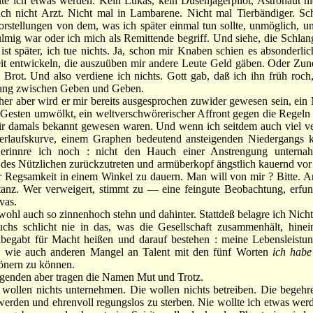
ich etwas werden. Kein Lukas, kein Düsenjägerpilot, Astronaut nic
uch nicht Arzt. Nicht mal in Lambarene. Nicht mal Tierbändiger. Sc
rstellungen von dem, was ich später einmal tun sollte, unmöglich, 
lmig war oder ich mich als Remittende begriff. Und siehe, die Schlang
 ist später, ich tue nichts. Ja, schon mir Knaben schien es absonderlic
eit entwickeln, die auszuüben mir andere Leute Geld gäben. Oder Zu
 Brot. Und also verdiene ich nichts. Gott gab, daß ich ihn früh roch
ng zwischen Geben und Geben.
 aber wird er mir bereits ausgesprochen zuwider gewesen sein, ein 
Gesten umwölkt, ein weltverschwörerischer Affront gegen die Regeln 
ir damals bekannt gewesen waren. Und wenn ich seitdem auch viel v
erlaufskurve, einem Graphen bedeutend ansteigenden Niedergangs
, erinnre ich noch : nicht den Hauch einer Anstrengung untern
es Nützlichen zurückzutreten und armüberkopf ängstlich kauernd vor
 Regsamkeit in einem Winkel zu dauern. Man will von mir ? Bitte. An
anz. Wer verweigert, stimmt zu — eine feingute Beobachtung, erfu
vas.
hl auch so zinnenhoch stehn und dahinter. Stattdeß belagre ich Nichts,
schlicht nie in das, was die Gesellschaft zusammenhält, hinei
begabt für Macht heißen und darauf bestehen : meine Lebensleistung
en wie auch anderen Mangel an Talent mit den fünf Worten
ich habe
önern zu können.
den aber tragen die Namen Mut und Trotz.
len nichts unternehmen. Die wollen nichts betreiben. Die begehre
werden und ehrenvoll regungslos zu sterben. Nie wollte ich etwas we