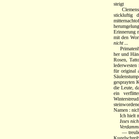
steigt
Clemens tat
sticklufti
mitternachto
herumgelung
Erinnerung 
mit den Wort
nicht ...
Primatenher
her und Händ
Rosen, Tatt
lederwesten
für original
Säulenstump
gesprayten K
die Leute, d
ein verfli
Winterstreud
steinworden
Namen : nicht
Ich hielt mi
Isses nic
Verdammt, s
— treulich 
Kugelschreib