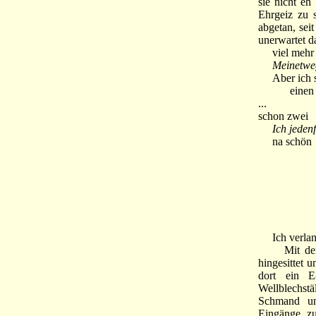
sie nicht eh
Ehrgeiz zu 
abgetan, sei
unerwartet d
viel mehr M
Meinetweg
Aber ich s
eine
...
schon zwei
Ich jeden
na schön
Ich verlange
Mit den Au
hingesittet 
dort ein E
Wellblechstä
Schmand und
Eingänge z