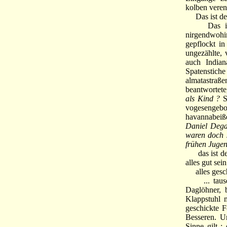
kolben veren
Das ist de
Das ist da
nirgendwohi
gepflockt in
ungezählte,
auch Indian
Spatensti
almatastraße
beantwortete
als Kind ?
Si
vogesengeb
havannabeiß
Daniel Dega
waren doch s
frühen Jugen
das ist der 
alles gut sei
alles geschi
... tausend
Daglöhner, 
Klappstuhl m
geschickte 
Besseren. U
Sinne gilt 