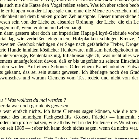
 ja auch nie die Katze den Vogel reißen sehen. Was ich aber schon beob
ie er Kippen von der Lippe spie und ohne die Miene zu verziehen mit
ndlichkeit und dem blanken großen Zeh austippte. Dieser unmerkliche 
esen sein von der Liebe zu absurder Ordnung, der Liebe, die ein Le
ingen muß, wenn er denn am Leben hängt.
ann gestern aber doch am imperialen Hapag-Lloyd-Gebäude vorbe
rtal lag wie verheißen eingetreten, Holzplanken schlugen Kreuze, 
m zweiten Geschoß nächtigen der Sage nach gefährliche Treber, Drog
erte Hunde inmitten köstlicher Hehlerware, mühsam herbeigekobert u
 Wintervorsorge, Rentenkürzung, Inflationsausgleich, was nicht alles w
emens unaufgefordert davon, daß er bis ungefähr zu seinem Einschulu
den wollen. Auf einem Schoner. Oder einem Kabeljaukutter. Entwe
hts gekannt, das sei sein autaut gewesen. Ich überlegte noch den Gra
fswunsches und warum Clemens vom Test redete und nicht von der
u ? Was wolltest du mal werden ?
r da war doch gar nichts gewesen.
r einfach nichts. Ich hätte Clemens sagen können, wie die tote 
enster des honorigen Fachgeschäfts ›Korsett Friedel‹ — immerhin
 oder ihm grob schätzen, wie alt das Fett in der Fritteuse des Wurstpav
on seit 1985 — : aber ich kann doch nichts sagen, wenn da nichts war.