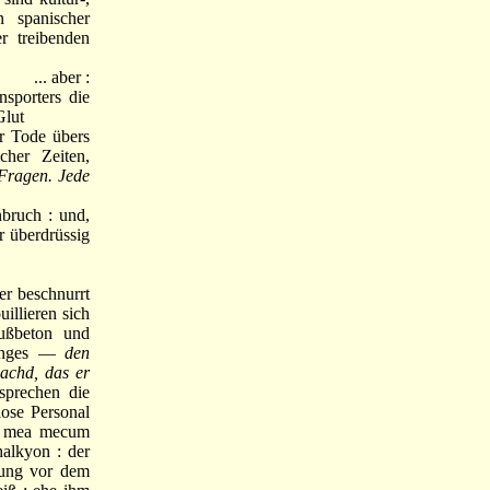
n spanischer
r treibenden
,
... aber :
nsporters die
Glut
r Tode übers
cher Zeiten,
 Fragen. Jede
bruch : und,
r überdrüssig
er beschnurrt
uillieren sich
Gußbeton und
eringes —
den
machd, das er
prechen die
ose Personal
ia mea mecum
halkyon : der
lung vor dem