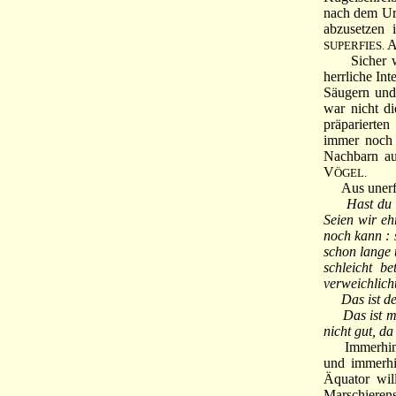
nach dem Ur
abzusetzen 
SUPERFIES.
Sicher war 
herrliche In
Säugern und
war nicht d
präparierte
immer noch 
Nachbarn au
V
ÖGEL.
Aus unerfin
Hast du 
Seien wir eh
noch kann : 
schon lange 
schleicht b
verweichlich
Das ist d
Das ist m
nicht gut, da
Immerhin, C
und immerhi
Äquator wi
Marschieren