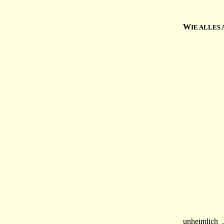
W
IE ALLES
unheimlich .