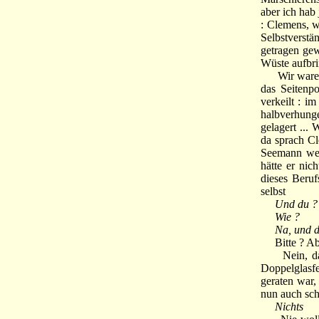
aber ich hab
: Clemens, w
Selbstverstä
getragen gew
Wüste aufbr
Wir waren d
das Seitenpo
verkeilt : i
halbverhung
gelagert ...
da sprach Cl
Seemann wer
hätte er nic
dieses Beru
selbst
Und du ?
Wie ?
Na, und d
Bitte ? Abe
Nein, da wa
Doppelglasf
geraten war,
nun auch sch
Nichts