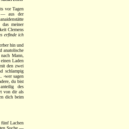
ts vor Tagen
h
— aus der
anaidenstätte
, das meiner
keit Clemens
s erfinde ich
rber hin und
d anatolische
h nach Mann,
 einen Laden
 mit den zwei
nd schlampig
.. ›wer sagen
dere, du bist
nteilig des
t von dir als
en dich beim
 fünf Lachen
elten Suche —