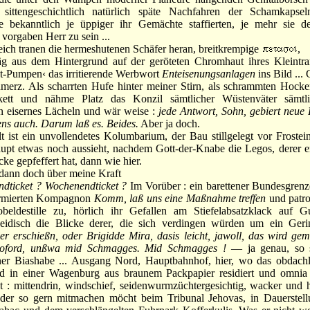
 sittengeschichtlich natürlich späte Nachfahren der Schamkapsel
e bekanntlich je üppiger ihr Gemächte staffierten, je mehr sie de
 vorgaben Herr zu sein ...
ch tranen die hermeshutenen Schäfer heran, breitkrempige
äg aus dem Hintergrund auf der geröteten Chromhaut ihres Kleintra
t-Pumpen‹ das irritierende Werbwort
Enteisenungsanlagen
ins Bild ... 
. Als scharrten Hufe hinter meiner Stirn, als schrammten Hocke
kett und nähme Platz das Konzil sämtlicher Wüstenväter sämtli
n eisernes Lächeln und wär weise :
jede Antwort, Sohn, gebiert neue
ns auch. Darum laß es. Beides.
Aber ja doch.
t ein unvollendetes Kolumbarium, der Bau stillgelegt vor Frostein
pt etwas noch aussieht, nachdem Gott-der-Knabe die Legos, derer e
cke gepfeffert hat, dann wie hier.
nn doch über meine Kraft
dticket ? Wochenendticket ?
Im Vorüber : ein barettener Bundesgrenz
ormierten Kompagnon
Komm, laß uns eine Maßnahme treffen
und patro
beldestille zu, hörlich ihr Gefallen am Stiefelabsatzklack auf 
-neidisch die Blicke derer, die sich verdingen würden um ein G
r erschießn, oder Brigidde Mira, dasis leicht, jawoll, das wird ge
soford, unßwa mid Schmagges. Mid Schmagges !
— ja genau, so s
ner Biashabe ... Ausgang Nord, Hauptbahnhof, hier, wo das obdachl
nd in einer Wagenburg aus braunem Packpapier residiert und omn
t : mittendrin, windschief, seidenwurmzüchtergesichtig, wacker und 
, der so gern mitmachen möcht beim Tribunal Jehovas, in Dauerstel