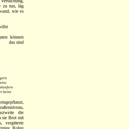
e Versuchung,
 zu tun, läg
hwand, wie es
illst
uten können
das sind
 gern
eins
nkenfern
er keins
ngepflanzt,
traßenniveau,
uzweite die
 sie Brot mit
 vergitterte
rmige Rohre