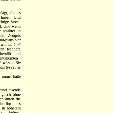
ägt, die es
n haben. Und
chtige Stock,
nd. Und wenn
totaliter in
in Zeugnis
nd-plausibler
:
was tat Gott
en, feenhaft,
ebrillt und
ntströmten :
 wissen, Sie
ährtin seiner
. immer hätte
rund tösende
ngtisch ohne
ich durch die
rt ihn eines
, in höherem
ind kultur-,