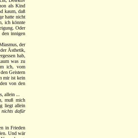
ht, Detektiv
hon als Kind
und kaum, daß
e hatte nicht
h, ich könnte
neigung. Oder
, den innigen
Miasmus, der
der Ästhetik,
ergessen hab,
 kaum was zu
ahm ich, vom
 den Geistern
 mir ist kein
nden von den
 allein ...
n, muß mich
 liegt allein
 nichts dafür
n in Frieden
rden. Und wär