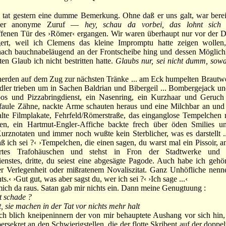
 gestern eine dumme Bemerkung. Ohne daß er uns galt, war berei
g der anonyme Zuruf —
hey, schau da vorbei, das lohnt sic
ffenen Tür des ›Römer‹ ergangen. Wir waren überhaupt nur vor der D
ert, weil ich Clemens das kleine Impromptu hatte zeigen wollen
nach bauchnabeläugend an der Frontscheibe hing und dessen Möglich
en Glaub ich nicht bestritten hatte.
Glaubs nur, sei nicht dumm, sowa
den auf dem Zug zur nächsten Tränke ... am Eck humpelten Brautwe
ler trieben um in Sachen Baldrian und Bibergeil ... Bombergejack un
oos und Pizzabringdienst, ein Nasenring, ein Kurzhaar und Geruc
 faule Zähne, nackte Arme schauten heraus und eine Milchbar an und
 alte Filmplakate, Fehrfeld/Römerstraße, das einganglose Tempelchen
en, ein Hartmut-Engler-Affiche backte frech über öden Smilies u
urznotaten und immer noch wußte kein Sterblicher, was es darstellt .
aß ich sei ?‹ ›Tempelchen, die einen sagen, du warst mal ein Pissoir, an
ttertes Trafohäuschen und stehst in Fron der Stadtwerke und a
ienstes, dritte, du seiest eine abgesägte Pagode. Auch habe ich gehör
er Verlegenheit oder mißratenem Novaliszitat. Ganz Unhöfliche nenn
s.‹ ›Gut gut, was aber sagst du, wer ich sei ?‹ ›Ich sage ...‹
ch da raus. Satan gab mir nichts ein. Dann meine Genugtuung :
ht schade ?
ie machen in der Tat vor nichts mehr halt
blich kneipeninnern der von mir behauptete Aushang vor sich hin,
ersekret an den Schwierigstellen, die der flotte Skribent auf der dopp