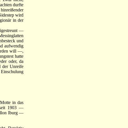
achten durfte
 hinreißender
Sidestep wird
gionär in der
igestreunt —
Messinglatten
enbesteck und
nd aufwendig
erden will —,
ngstest hatte
der oder, da
d der Unreife
 Einschulung
Motte in das
 seit 1903 —
illon Iburg —