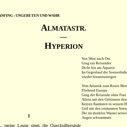
 ANFING : UNGEBETEN UND WAHR
A
LMATASTR.
—
H
YPERION
Von West nach Ost
Ging ein Reisender
Dicht hin am Äquator
Im Gegenlauf die Sonnenbah
wieder hinanzusteigen
Vom Atlantik zum Roten Mee
Fliehend Europa
Ging der Reisende ohne Frau
Allein mit den Göttinnen de
Kerzen flammten in seinem H
Und mit den erträumten Sire
Die im dunklen Wasser seiner
I
Augen schwammen
.. meine Laune singt, die Quecksilbersäule