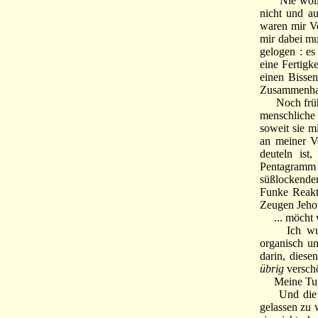
Nie wollte 
nicht und a
waren mir Vo
mir dabei mu
gelogen : es
eine Fertigk
einen Bissen
Zusammenha
Noch früher
menschliche 
soweit sie m
an meiner V
deuteln ist
Pentagramm d
süßlockender
Funke Reakt
Zeugen Jeho
... möcht wo
Ich wuchs 
organisch un
darin, dies
übrig
versch
Meine Tugen
Und die wol
gelassen zu 