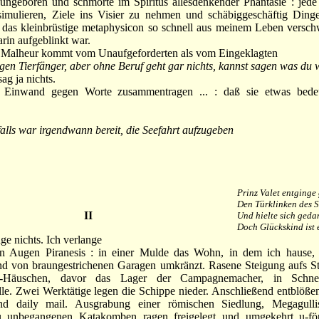
 ungeboren und schmorte im Spiritus allesdenkender Phantasie : jed
simulieren, Ziele ins Visier zu nehmen und schäbiggeschäftig Dinge
t das kleinbrüstige metaphysicon so schnell aus meinem Leben versc
arin aufgeblinkt war.
alheur kommt vom Unaufgeforderten als vom Eingeklagten
en Tierfänger, aber ohne Beruf geht gar nichts, kannst sagen was du w
ag ja nichts.
n Einwand gegen Worte zusammentragen ... : daß sie etwas bede
falls war irgendwann bereit, die Seefahrt aufzugeben
Prinz Valet entginge
Den Türklinken des S
II
Und hielte sich geda
Doch Glückskind ist 
 nichts. Ich verlange
gen Piranesis : in einer Mulde das Wohn, in dem ich hause, ei
und von braungestrichenen Garagen umkränzt. Rasene Steigung aufs S
-Häuschen, davor das Lager der Campagnemacher, in Schne
lle. Zwei Werktätige legen die Schippe nieder. Anschließend entblößen
 daily mail. Ausgrabung einer römischen Siedlung, Megagullis,
u unbegangenen Katakomben ragen freigelegt und umgekehrt u-fö