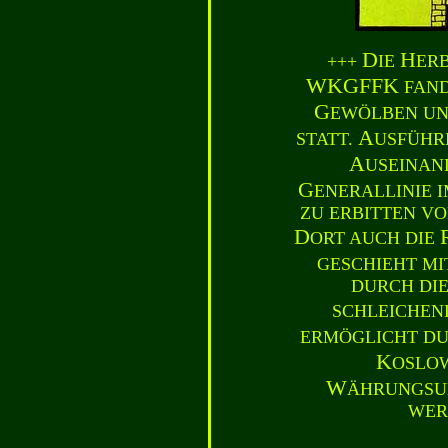
D
H
+++
IE
ER
WKGFFK
FAND
G
EWÖLBEN U
A
STATT.
USFÜHR
A
USEINAN
G
ENERALLINIE 
ZU ERBITTEN V
D
ORT AUCH DIE
GESCHIEHT M
DURCH DI
SCHLEICHE
ERMÖGLICHT DU
K
OSLOW
W
ÄHRUNGSU
WER