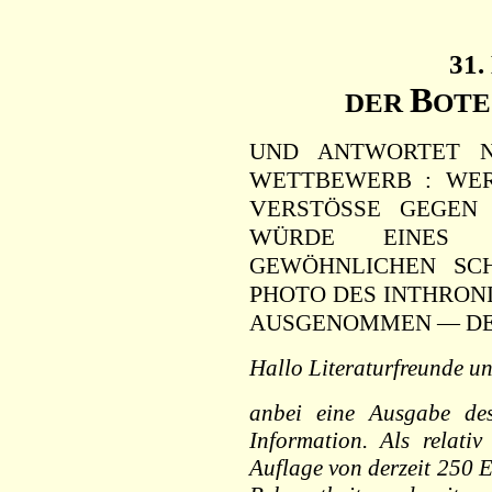
31.
B
DER
OT
UND ANTWORTET N
W
ETTBEWERB : WE
V
ERSTÖSSE GEGE
W
ÜRDE EINE
S
GEWÖHNLICHEN
C
P
HOTO DES INTHRON
AUSGENOMMEN — DE
Hallo Literaturfreunde u
anbei eine Ausgabe des
Information. Als relati
Auflage von derzeit 250