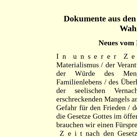
Dokumente aus den
Wah
Neues vom K
I n u n s e r e r Z e i
Materialismus / der Veran
der Würde des Mens
Familienlebens / des Übe
der seelischen Verna
erschreckenden Mangels an
Gefahr für den Frieden / d
die Gesetze Gottes im öffe
brauchen wir einen Fürsprec
Z e i t nach den Gesetze