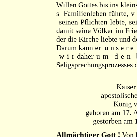
Willen Gottes bis ins kleinst
s Familienleben führte, v e
seinen Pflichten lebte, se
damit seine Völker im Fr
der die Kirche liebte und 
Darum kann er u n s e r e 
w i r daher u m d e n b 
Seligsprechungsprozesses d
Kaiser
apostolisch
König 
geboren am 17. A
gestorben am 1
Allmächtiger Gott !
Von E