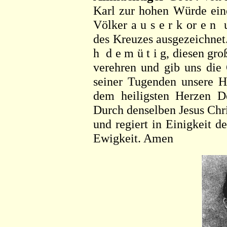
Karl zur hohen Würde eine
Völker a u s e r k or e n
des Kreuzes ausgezeichnet. 
h d e m ü t i g, diesen gr
verehren und gib uns die 
seiner Tugenden unsere 
dem heiligsten Herzen De
Durch denselben Jesus Chri
und regiert in Einigkeit d
Ewigkeit. Amen