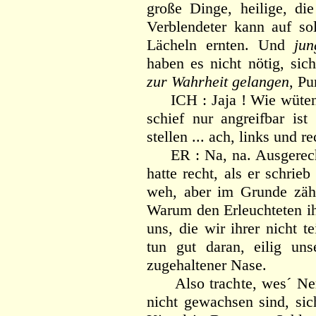
große Dinge, heilige, die
Verblendeter kann auf so
Lächeln ernten. Und
ju
haben es nicht nötig, sic
zur Wahrheit gelangen
, Pu
ICH : Jaja ! Wie wütend
schief nur angreifbar i
stellen ... ach, links und r
ER : Na, na. Ausgerechn
hatte recht, als er schri
weh, aber im Grunde zähl
Warum den Erleuchteten ih
uns, die wir ihrer nicht te
tun gut daran, eilig un
zugehaltener Nase.
Also trachte, wes´ Ner
nicht gewachsen sind, sic