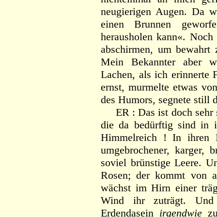
neugierigen Augen. Da wa
einen Brunnen geworf
herausholen kann«. Noch 
abschirmen, um bewahrt z
Mein Bekannter aber wo
Lachen, als ich erinnerte 
ernst, murmelte etwas vo
des Humors, segnete still d
ER : Das ist doch sehr sc
die da bedürftig sind in 
Himmelreich ! In ihren K
umgebrochener, karger, b
soviel brünstige Leere. U
Rosen; der kommt von al
wächst im Hirn einer trä
Wind ihr zuträgt. Un
Erdendasein
irgendwie
zu