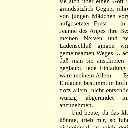
sie sich über einen Gott 
grundsätzlich Gegner rühr
von jungen Mädchen vorg
aufgesetzter Ernst — in
Jeanne des Anges ihre Be
meinen Nerven und ze
Ladenschluß gingen wir
gemeinsamen Weges ... ach 
daß man sie anschreien .
geglaubt, jede Einladung 
wäre meinem Allein. — Es 
Einladen bestimmt in höfli
trotz allem, nicht entschl
würzig abgerundet mi
anzunehmen.
Und heute, da das klein
könnte, trieb mir, so fuh
nichteinmal an mich geri